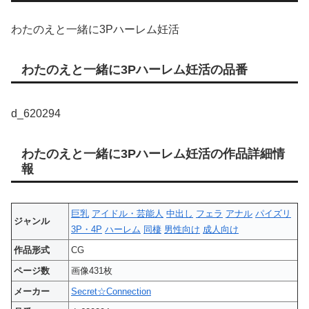
わたのえと一緒に3Pハーレム妊活
わたのえと一緒に3Pハーレム妊活の品番
d_620294
わたのえと一緒に3Pハーレム妊活の作品詳細情
報
巨乳
アイドル・芸能人
中出し
フェラ
アナル
パイズリ
ジャンル
3P・4P
ハーレム
同棲
男性向け
成人向け
作品形式
CG
ページ数
画像431枚
メーカー
Secret☆Connection