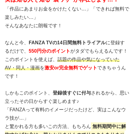
「作品にあまりお金をかけたくない…」「できれば無料で
楽しみたい…」
そんなあなたに朗報です！
なんと今、
FANZA TVの14日間無料トライアル
に登録す
るだけで、
550円分のポイント
がタダでもらえるんです！
このポイントを使えば、
話題の作品や気になっていた
AV・同人・漫画
を
激安or完全無料でゲット
できちゃうん
です！
しかもこのポイント、
登録後すぐに付与
されるから、思い
立ったその日からすぐ楽しめます♪
「FANZAって有料のイメージだったけど、実はこんなウ
ラ技が…」
と驚かれる方も多いこの方法、もちろん
無料期間中に解