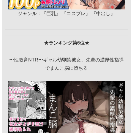
ジャンル：『巨乳』 『コスプレ』 『中出し』
★ランキング第6位★
〜性教育NTR〜ギャル幼馴染彼女、先輩の濃厚性指導
でまんこ脳に堕ちる