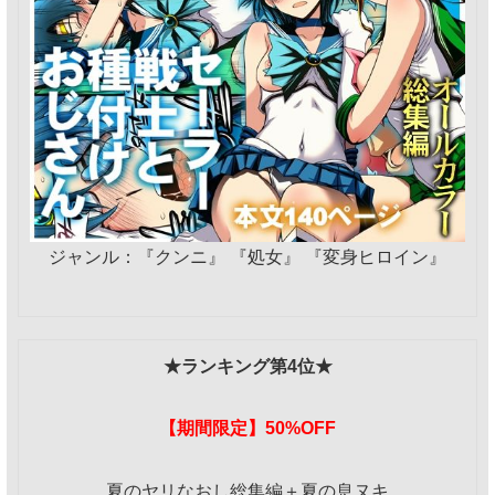
ジャンル：『クンニ』 『処女』 『変身ヒロイン』
★ランキング第4位★
【期間限定】50%OFF
夏のヤリなおし総集編＋夏の息ヌキ