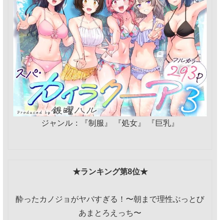
ジャンル：『制服』 『処女』 『巨乳』
★ランキング第8位★
酔ったカノジョがヤバすぎる！〜朝まで理性ぶっとび
あまとろえっち〜