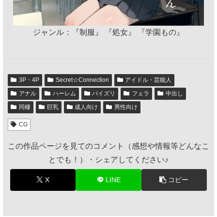
ジャンル：『制服』 『処女』 『学園もの』
3P・4P
Secret☆Connection
アイドル・芸能人
アナル
ハーレム
パイズリ
フェラ
中出し
同棲
巨乳
成人向け
男性向け
CG
この作品ページを見てのコメント（感想や情報等どんなこ
とでも！）・シェアしてください♪
X
LINE
コピー