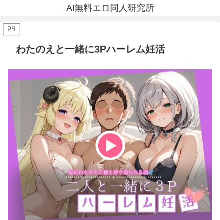
AI無料エロ同人研究所
PR
わたのえと一緒に3Pハーレム妊活