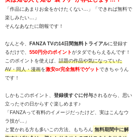
「作品にあまりお金をかけたくない…」「できれば無料で
楽しみたい…」
そんなあなたに朗報です！
なんと今、
FANZA TVの14日間無料トライアル
に登録す
るだけで、
550円分のポイント
がタダでもらえるんです！
このポイントを使えば、
話題の作品や気になっていた
AV・同人・漫画
を
激安or完全無料でゲット
できちゃうん
です！
しかもこのポイント、
登録後すぐに付与
されるから、思い
立ったその日からすぐ楽しめます♪
「FANZAって有料のイメージだったけど、実はこんなウ
ラ技が…」
と驚かれる方も多いこの方法、もちろん
無料期間中に解