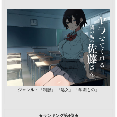
ジャンル：『制服』 『処女』 『学園もの』
★ランキング第4位★