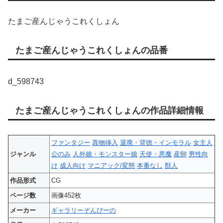
たまご産んじゃうこれくしょん
たまご産んじゃうこれくしょんの品番
d_598743
たまご産んじゃうこれくしょんの作品詳細情報
ファンタジー
異物挿入
退廃・背徳・インモラル
女主人
ジャンル
公のみ
人外娘・モンスター娘
天使・悪魔
産卵
男性向
け
成人向け
マニアック/変態
本番なし
獣人
作品形式
CG
ページ数
画像452枚
メーカー
ギャラリーぞんびーの