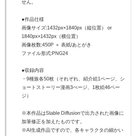
せん。
●作品仕様
画像サイズ:1432px×1840px（縦位置） or
1840px×1432px（横位置）
画像枚数:450P ＋ 表紙/あとがき
ファイル形式:PNG24
●収録内容
・9種族各50枚（それぞれ、紹介絵1ページ、シ
ョートストーリー漫画3ぺージ、1枚絵46ペー
ジ）
※本作品はStable Diffusionで出力された画像に
加筆修正を加えたものです。
※AI生成作品ですので、各キャラクタの細かい