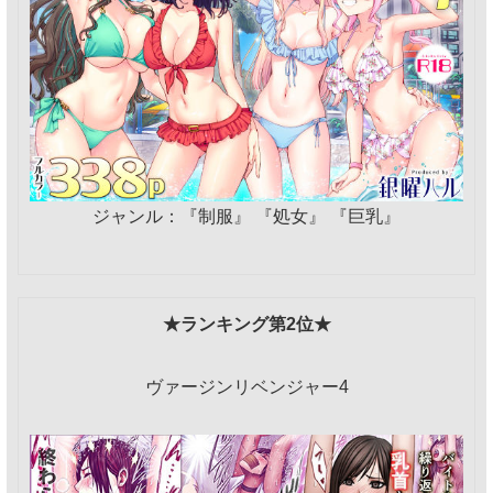
ジャンル：『制服』 『処女』 『巨乳』
★ランキング第2位★
ヴァージンリベンジャー4