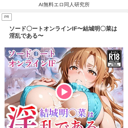
AI無料エロ同人研究所
PR
ソード〇ートオンラインIF〜結城明〇菜は
淫乱である〜