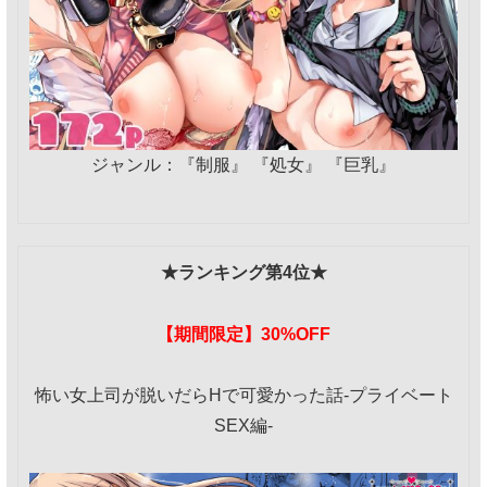
ジャンル：『制服』 『処女』 『巨乳』
★ランキング第4位★
【期間限定】30%OFF
怖い女上司が脱いだらHで可愛かった話-プライベート
SEX編-