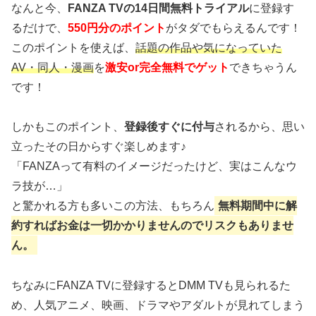
なんと今、
FANZA TVの14日間無料トライアル
に登録す
るだけで、
550円分のポイント
がタダでもらえるんです！
このポイントを使えば、
話題の作品や気になっていた
AV・同人・漫画
を
激安or完全無料でゲット
できちゃうん
です！
しかもこのポイント、
登録後すぐに付与
されるから、思い
立ったその日からすぐ楽しめます♪
「FANZAって有料のイメージだったけど、実はこんなウ
ラ技が…」
と驚かれる方も多いこの方法、もちろん
無料期間中に解
約すればお金は一切かかりませんのでリスクもありませ
ん。
ちなみにFANZA TVに登録するとDMM TVも見られるた
め、人気アニメ、映画、ドラマやアダルトが見れてしまう