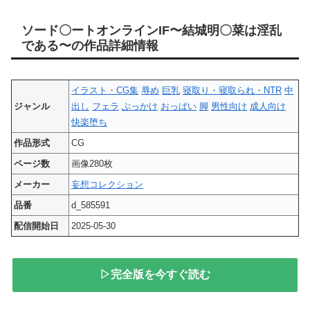
ソード〇ートオンラインIF〜結城明〇菜は淫乱
である〜の作品詳細情報
イラスト・CG集
辱め
巨乳
寝取り・寝取られ・NTR
中
ジャンル
出し
フェラ
ぶっかけ
おっぱい
脚
男性向け
成人向け
快楽堕ち
作品形式
CG
ページ数
画像280枚
メーカー
妄想コレクション
品番
d_585591
配信開始日
2025-05-30
▷完全版を今すぐ読む