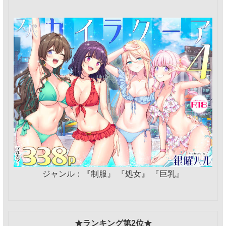
ジャンル：『制服』 『処女』 『巨乳』
★ランキング第2位★