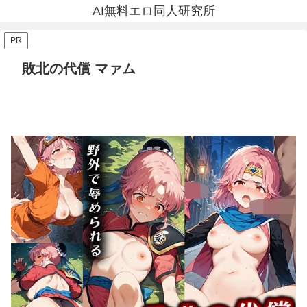
AI無料エロ同人研究所
PR
敗北の代償 マァム