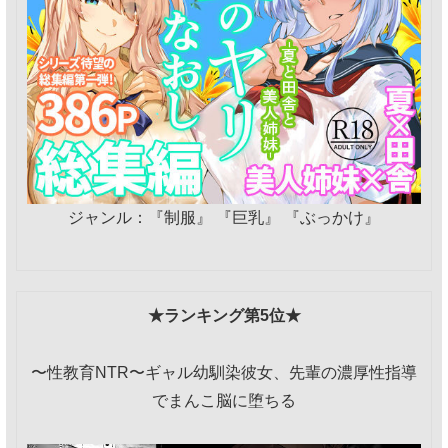
ジャンル：『制服』 『巨乳』 『ぶっかけ』
★ランキング第5位★
〜性教育NTR〜ギャル幼馴染彼女、先輩の濃厚性指導
でまんこ脳に堕ちる