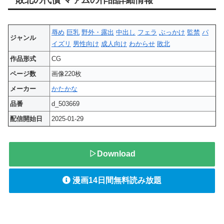
辱め
巨乳
野外・露出
中出し
フェラ
ぶっかけ
監禁
パ
ジャンル
イズリ
男性向け
成人向け
わからせ
敗北
作品形式
CG
ページ数
画像220枚
メーカー
かたかな
品番
d_503669
配信開始日
2025-01-29
▷Download
漫画14日間無料読み放題