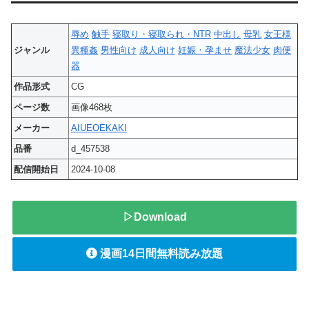
辱め
触手
寝取り・寝取られ・NTR
中出し
母乳
女王様
ジャンル
異種姦
男性向け
成人向け
妊娠・孕ませ
魔法少女
肉便
器
作品形式
CG
ページ数
画像468枚
メーカー
AIUEOEKAKI
品番
d_457538
配信開始日
2024-10-08
▷Download
漫画14日間無料読み放題