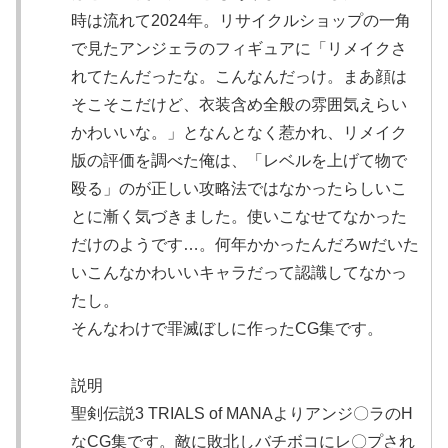
時は流れて2024年。リサイクルショップの一角
で見たアンジェラのフィギュアに「リメイクさ
れてたんだったな。こんなんだっけ。まあ顔は
そこそこだけど、衣装含め全般の雰囲気えらい
かわいいな。」となんとなく惹かれ、リメイク
版の評価を調べた俺は、「レベルを上げて物で
殴る」のが正しい攻略法ではなかったらしいこ
とに漸く気づきました。使いこなせてなかった
だけのようです…。何年かかったんだろwだいた
いこんなかわいいキャラだって認識してなかっ
たし。
そんなわけで罪滅ぼしに作ったCG集です。
説明
聖剣伝説3 TRIALS of MANAよりアンジ〇ラのH
なCG集です。敵に敗北しバチボコにレ〇プされ