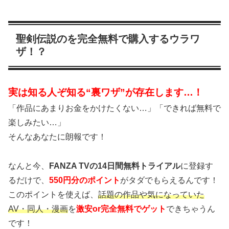
聖剣伝説のを完全無料で購入するウラワ
ザ！？
実は知る人ぞ知る“裏ワザ”が存在します…！
「作品にあまりお金をかけたくない…」「できれば無料で
楽しみたい…」
そんなあなたに朗報です！
なんと今、
FANZA TVの14日間無料トライアル
に登録す
るだけで、
550円分のポイント
がタダでもらえるんです！
このポイントを使えば、
話題の作品や気になっていた
AV・同人・漫画
を
激安or完全無料でゲット
できちゃうん
です！