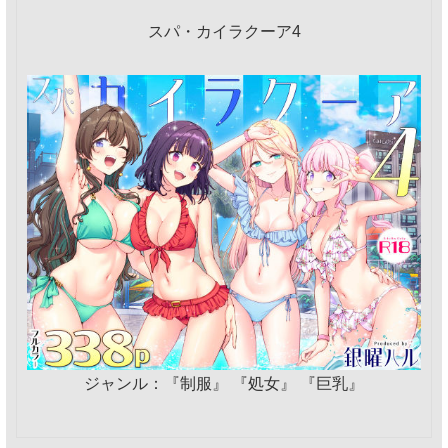
スパ・カイラクーア4
ジャンル：『制服』 『処女』 『巨乳』